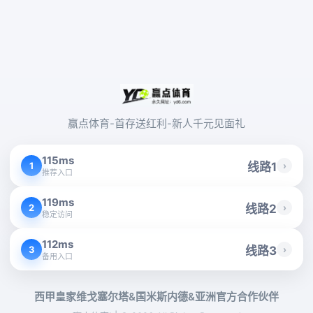
赢点体育-首存送红利-新人千元见面礼
115ms
线路1
›
1
推荐入口
119ms
线路2
›
2
稳定访问
112ms
线路3
›
3
备用入口
西甲皇家维戈塞尔塔&国米斯内德&亚洲官方合作伙伴